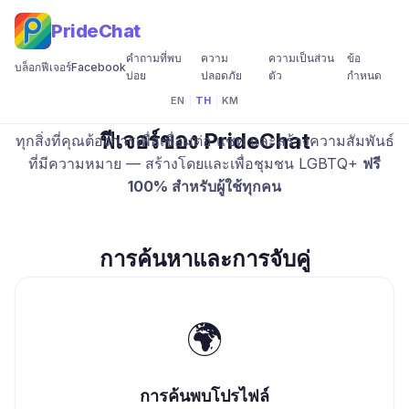
PrideChat
คำถามที่พบ
ความ
ความเป็นส่วน
ข้อ
บล็อก
ฟีเจอร์
Facebook
บ่อย
ปลอดภัย
ตัว
กำหนด
EN
|
TH
|
KM
ฟีเจอร์ของ PrideChat
ทุกสิ่งที่คุณต้องการเพื่อเชื่อมต่อ แชท และสร้างความสัมพันธ์
ที่มีความหมาย — สร้างโดยและเพื่อชุมชน LGBTQ+
ฟรี
100% สำหรับผู้ใช้ทุกคน
การค้นหาและการจับคู่
🌍
การค้นพบโปรไฟล์