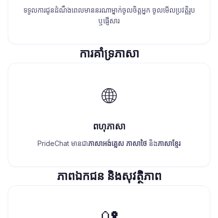
ទទួលការជូនដំណឹងពេលមាននរណាម្នាក់ចូលចិត្តអ្នក ចូលមើលប្រវត្តិរូប
ឬផ្ញើសារ
ការគាំទ្រភាសា
🌐
ពហុភាសា
PrideChat មានជា
ភាសាអង់គ្លេស
ភាសាថៃ
និង
ភាសាខ្មែរ
ភាពឯកជន និងសុវត្ថិភាព