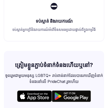
⛔
ទប់ស្កាត់ និងរាយការណ៍
ទប់ស្កាត់អ្នកប្រើនិងរាយការណ៍អំពើមិនសមរម្យដោយផ្ទាល់ពីក្នុងកម្មវិធី
ត្រៀមខ្លួនភ្ជាប់ទំនាក់ទំនងហើយឬនៅ?
ចូលរួមជាមួយមនុស្ស LGBTQ+ រាប់ពាន់នាក់ដែលបានរកឃើញទំនាក់
ទំនងនៅលើ PrideChat រួចហើយ