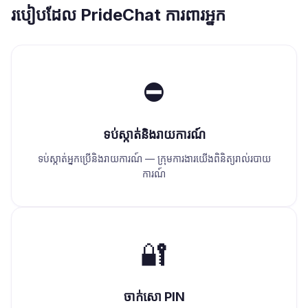
របៀបដែល PrideChat ការពារអ្នក
⛔
ទប់ស្កាត់និងរាយការណ៍
ទប់ស្កាត់អ្នកប្រើនិងរាយការណ៍ — ក្រុមការងារយើងពិនិត្យរាល់របាយ
ការណ៍
🔐
ចាក់សោ PIN