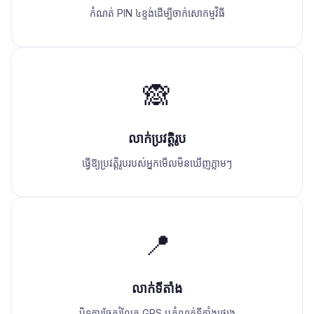
កំណត់ PIN ៤ខ្ទង់ដើម្បីចាក់សោកម្មវិធី
🙈
លាក់ប្រវត្តិរូប
ធ្វើឱ្យប្រវត្តិរូបរបស់អ្នកមើលមិនឃើញភ្លាមៗ
📍
លាក់ទីតាំង
បិទការចែករំលែក GPS ឬកំណត់ទីតាំងផ្សេង