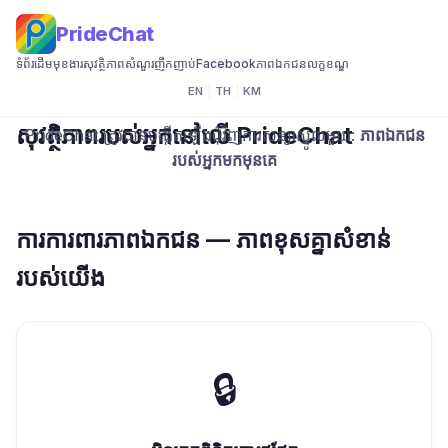
PrideChat
ទំព័រដើម
មុខងារ
សុវត្ថិភាព
សំណួរញឹកញាប់
Facebook
ភាពឯកជន
លក្ខខណ្ឌ
EN
|
TH
|
KM
សុវត្ថិភាពរបស់អ្នកនៅលើ PrideChat
PrideChat ត្រូវបានបង្កើតឡើងជុំវិញការសន្យាស្នូលមួយ:
ភាពឯកជន
របស់អ្នកមកមុនគេ
ការការពារភាពឯកជន — ភាពខុសគ្នាសំខាន់
របស់យើង
🔒