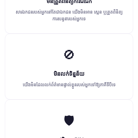
មិនត្រួតពិនិត្យការជជែក
សារឯកជនរបស់អ្នកនៅតែជាឯកជន យើងមិនអាន ស្កេន ឬត្រួតពិនិត្យ
ការសន្ទនារបស់អ្នកទេ
🚫
មិនលក់ទិន្នន័យ
យើងមិនដែលលក់ព័ត៌មានផ្ទាល់ខ្លួនរបស់អ្នកទៅឱ្យភាគីទីបីទេ
🛡️