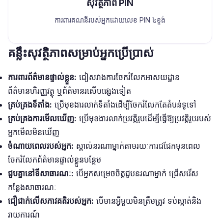
សុវត្ថិភាព PIN
ការពារគណនីរបស់អ្នកដោយលេខ PIN ៤ខ្ទង់
គន្លឹះសុវត្ថិភាពសម្រាប់អ្នកប្រើប្រាស់
ការពារព័ត៌មានផ្ទាល់ខ្លួន:
ជៀសវាងការចែករំលែកអាសយដ្ឋាន
ព័ត៌មានហិរញ្ញវត្ថុ ឬព័ត៌មានរសើបផ្សេងទៀត
គ្រប់គ្រងទីតាំង:
ប្រើមុខងារលាក់ទីតាំងដើម្បីចែករំលែកតែតំបន់ទូទៅ
គ្រប់គ្រងការមើលឃើញ:
ប្រើមុខងារលាក់ប្រវត្តិរូបដើម្បីធ្វើឱ្យប្រវត្តិរូបរបស់
អ្នកមើលមិនឃើញ
ចំណាយពេលរបស់អ្នក:
ស្គាល់នរណាម្នាក់តាមរយៈការជជែកមុនពេល
ចែករំលែកព័ត៌មានផ្ទាល់ខ្លួនបន្ថែម
ជួបគ្នានៅទីសាធារណៈ:
បើអ្នកសម្រេចចិត្តជួបនរណាម្នាក់ ជ្រើសរើស
កន្លែងសាធារណៈ
ជឿជាក់លើសភាវគតិរបស់អ្នក:
បើមានអ្វីមួយមិនត្រឹមត្រូវ ទប់ស្កាត់និង
រាយការណ៍