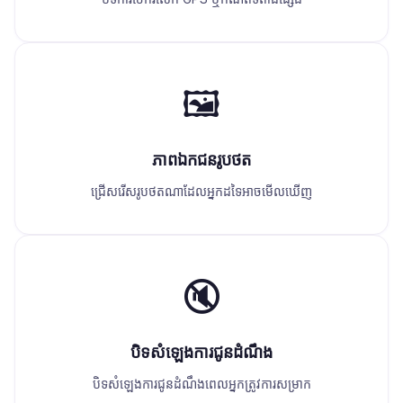
🖼️
ភាពឯកជនរូបថត
ជ្រើសរើសរូបថតណាដែលអ្នកដទៃអាចមើលឃើញ
🔇
បិទសំឡេងការជូនដំណឹង
បិទសំឡេងការជូនដំណឹងពេលអ្នកត្រូវការសម្រាក