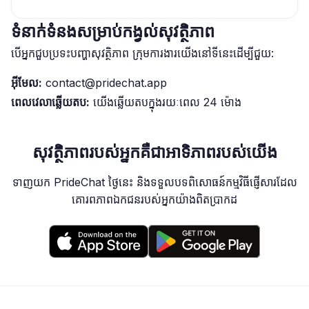
ទំនាក់ទំនងសម្រាប់កង្វល់សុវត្ថិភាព
បើអ្នកជួបប្រទះបញ្ហាសុវត្ថិភាព ក្រុមការងារយើងនៅទីនេះដើម្បីជួយ:
អ៊ីមែល:
contact@pridechat.app
ពេលវេលាឆ្លើយតប:
យើងឆ្លើយតបក្នុងរយៈពេល 24 ម៉ោង
សុវត្ថិភាពរបស់អ្នកគឺជាអាទិភាពរបស់យើង
ទាញយក PrideChat ថ្ងៃនេះ និងទទួលបទពិសោធន៍កម្មវិធីផ្ញើសារដែល
គោរពភាពឯកជនរបស់អ្នកយ៉ាងពិតប្រាកដ